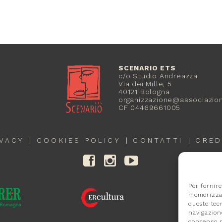
SCENARIO ETS
c/o Studio Andreazza
Via dei Mille, 5
40121 Bologna
organizzazione@associazion
CF 04469661005
IVACY
COOKIES POLICY
CONTATTI
CRED
Per fornire
memorizzar
queste tec
navigazione
consenso p