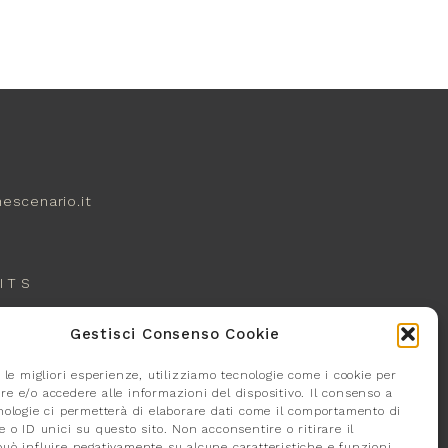
escenario.it
ITS
Gestisci Consenso Cookie
 le migliori esperienze, utilizziamo tecnologie come i cookie per
e e/o accedere alle informazioni del dispositivo. Il consenso a
nologie ci permetterà di elaborare dati come il comportamento di
 o ID unici su questo sito. Non acconsentire o ritirare il
uò influire negativamente su alcune caratteristiche e funzioni.