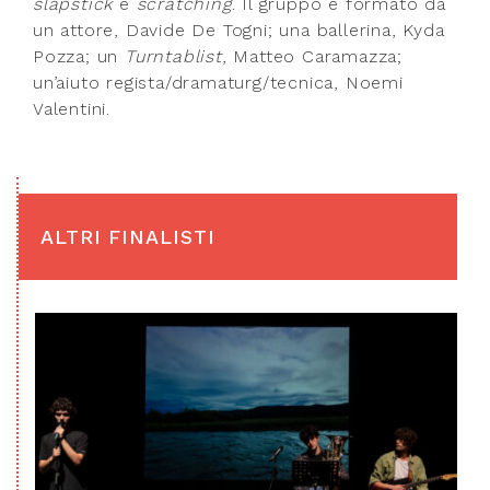
slapstick
e
scratching
. Il gruppo è formato da
un attore, Davide De Togni; una ballerina, Kyda
Pozza; un
Turntablist
, Matteo Caramazza;
un’aiuto regista/dramaturg/tecnica, Noemi
Valentini.
ALTRI FINALISTI