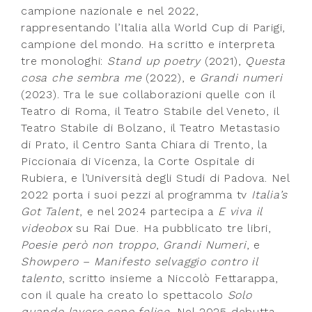
campione nazionale e nel 2022,
rappresentando l’Italia alla World Cup di Parigi,
campione del mondo. Ha scritto e interpreta
tre monologhi:
Stand up poetry
(2021),
Questa
cosa che sembra me
(2022), e
Grandi numeri
(2023). Tra le sue collaborazioni quelle con il
Teatro di Roma, il Teatro Stabile del Veneto, il
Teatro Stabile di Bolzano, il Teatro Metastasio
di Prato, il Centro Santa Chiara di Trento, la
Piccionaia di Vicenza, la Corte Ospitale di
Rubiera, e l’Università degli Studi di Padova. Nel
2022 porta i suoi pezzi al programma tv
Italia’s
Got Talent
, e nel 2024 partecipa a
E viva il
videobox
su Rai Due. Ha pubblicato tre libri,
Poesie però non troppo
,
Grandi Numeri
, e
Showpero – Manifesto selvaggio contro il
talento
, scritto insieme a Niccolò Fettarappa,
con il quale ha creato lo spettacolo
Solo
quando lavoro sono felice
. Nel 2025 debutta