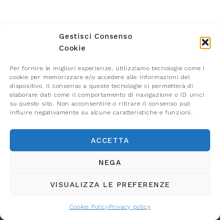
Gestisci Consenso
Cookie
Per fornire le migliori esperienze, utilizziamo tecnologie come i
cookie per memorizzare e/o accedere alle informazioni del
dispositivo. Il consenso a queste tecnologie ci permetterà di
elaborare dati come il comportamento di navigazione o ID unici
su questo sito. Non acconsentire o ritirare il consenso può
influire negativamente su alcune caratteristiche e funzioni.
ACCETTA
NEGA
SCENARIO ETS
c/o Studio Andreazza
Via dei Mille, 5
VISUALIZZA LE PREFERENZE
40121 Bologna
organizzazione@associazionescenario.it
CF 04469661005
Cookie Policy
Privacy policy