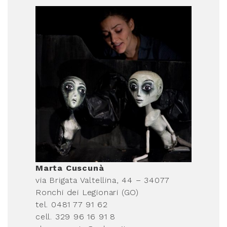
Marta Cuscunà
via Brigata Valtellina, 44 – 34077
Ronchi dei Legionari (GO)
tel. 0481 77 91 62
cell. 329 96 16 91 8