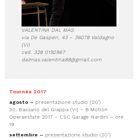
VALENTINA DAL MAS
via De Gasperi, 43 – 36078 Valdagno
(Vi)
cell. 328 0192967
dalmas.valentina88@gmail.com
Tournée 2017
agosto –
presentazione studio (20’)
30, Bassano del Grappa (Vi) – B.Motion
Operaestate 2017 – CSC Garage Nardini – ore
19
settembre
–
presentazione studio (20’)