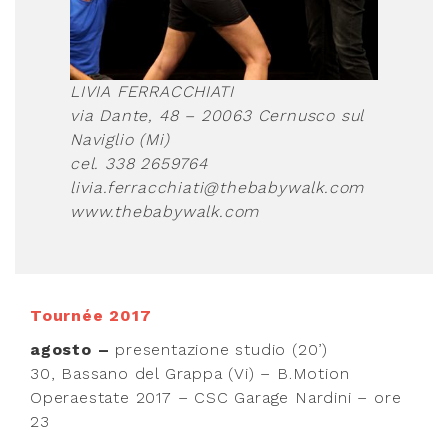
LIVIA FERRACCHIATI
via Dante, 48 – 20063 Cernusco sul
Naviglio (Mi)
cel. 338 2659764
livia.ferracchiati@thebabywalk.com
www.thebabywalk.com
Tournée 2017
agosto –
presentazione studio (20’)
30, Bassano del Grappa (Vi) – B.Motion
Operaestate 2017 – CSC Garage Nardini – ore
23