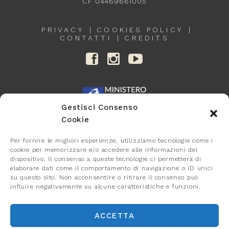
CF 04469661005
PRIVACY
COOKIES POLICY
CONTATTI
CREDITS
Gestisci Consenso
Cookie
Per fornire le migliori esperienze, utilizziamo tecnologie come i
cookie per memorizzare e/o accedere alle informazioni del
dispositivo. Il consenso a queste tecnologie ci permetterà di
elaborare dati come il comportamento di navigazione o ID unici
su questo sito. Non acconsentire o ritirare il consenso può
influire negativamente su alcune caratteristiche e funzioni.
ACCETTA