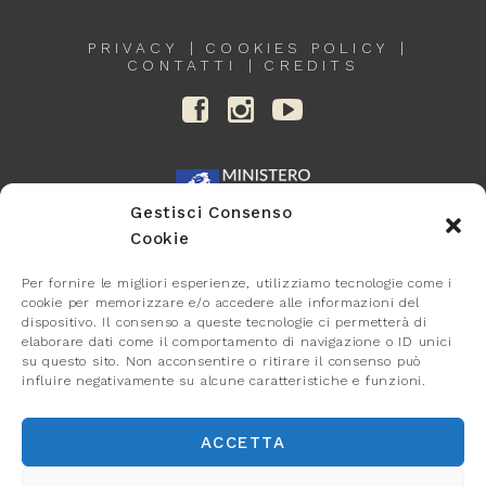
PRIVACY
COOKIES POLICY
CONTATTI
CREDITS
Gestisci Consenso
Cookie
Per fornire le migliori esperienze, utilizziamo tecnologie come i
cookie per memorizzare e/o accedere alle informazioni del
dispositivo. Il consenso a queste tecnologie ci permetterà di
elaborare dati come il comportamento di navigazione o ID unici
su questo sito. Non acconsentire o ritirare il consenso può
influire negativamente su alcune caratteristiche e funzioni.
ACCETTA