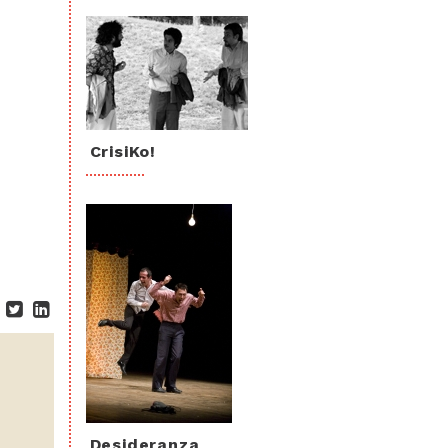
CrisiKo!
Desideranza