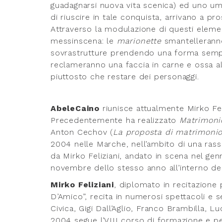
guadagnarsi nuova vita scenica) ed uno uma
di riuscire in tale conquista, arrivano a pro
Attraverso la modulazione di questi elementi
messinscena: le
marionette
smantellerann
sovrastrutture prendendo una forma sempre
reclameranno una faccia in carne e ossa a
piuttosto che restare dei personaggi.
AbeleCaino
riunisce attualmente Mirko Fel
Precedentemente ha realizzato
Matrimoni
Anton Cechov (
La proposta di matrimonio,
2004 nelle Marche, nell’ambito di una rass
da Mirko Feliziani, andato in scena nel gen
novembre dello stesso anno all’interno de
Mirko Feliziani
, diplomato in recitazione
D’Amico”, recita in numerosi spettacoli e ser
Civica, Gigi Dall’Aglio, Franco Brambilla, 
2004 segue l’VIII corso di formazione e p