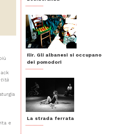
Ilir. Gli albanesi si occupano
più
dei pomodori
back
tità
aturgia
La strada ferrata
ita e