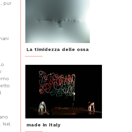
, pur
mani
La timidezza delle ossa
lo.
i
erno
retto
l
iano
. Nel
made in italy