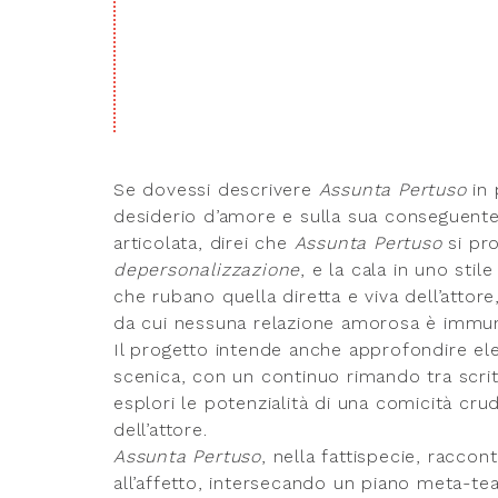
Se dovessi descrivere
Assunta Pertuso
in 
desiderio d’amore e sulla sua conseguente
articolata, direi che
Assunta Pertuso
si pr
depersonalizzazione
, e la cala in uno sti
che rubano quella diretta e viva dell’attor
da cui nessuna relazione amorosa è immu
Il progetto intende anche approfondire ele
scenica, con un continuo rimando tra scritt
esplori le potenzialità di una comicità cru
dell’attore.
Assunta Pertuso
, nella fattispecie, raccon
all’affetto, intersecando un piano meta-tea