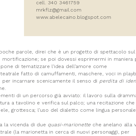
cell. 340 3461759
mrkflz@gmail.com
www.abelecaino.blogspot.com
poche parole, direi che è un progetto di spettacolo sul
 mortificazione; se poi dovessi esprimermi in maniera 
opone di tematizzare l’idea dell’amore come
le teatrale fatto di camuffamenti, maschere, voci in play
e, per incarnare scenicamente il senso di
perdita di iden
ne.
menti di un percorso già avviato: il lavoro sulla dramm
ura a tavolino e verifica sul palco; una recitazione che
dele, grottesca; l’uso del dialetto come lingua personale
ta la vicenda di due
quasi-marionette
che anelano alla v
trale (la marionetta in cerca di nuovi personaggi, per