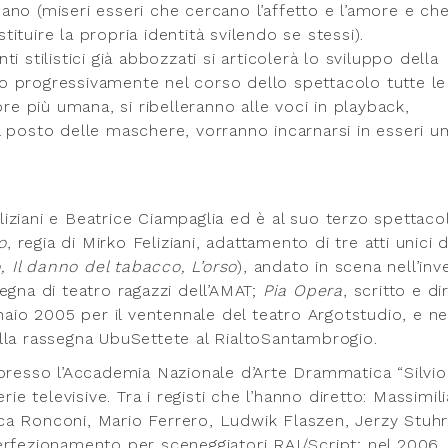
no (miseri esseri che cercano l’affetto e l’amore e che
stituire la propria identità svilendo se stessi).
 stilistici già abbozzati si articolerà lo sviluppo della
o progressivamente nel corso dello spettacolo tutte le
 più umana, si ribelleranno alle voci in playback,
l posto delle maschere, vorranno incarnarsi in esseri u
iziani e Beatrice Ciampaglia ed è al suo terzo spettaco
o
, regia di Mirko Feliziani, adattamento di tre atti unici d
 Il danno del tabacco, L’orso
), andato in scena nell’inv
egna di teatro ragazzi dell’AMAT;
Pia Opera
, scritto e di
naio 2005 per il ventennale del teatro Argotstudio, e ne
lla rassegna UbuSettete al RialtoSantambrogio.
 presso l’Accademia Nazionale d’Arte Drammatica “Silvio
ie televisive. Tra i registi che l’hanno diretto: Massimil
Luca Ronconi, Mario Ferrero, Ludwik Flaszen, Jerzy Stuhr
erfezionamento per sceneggiatori RAI/Script; nel 2006