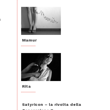
a
Mamur
Rita
Satyricon – la rivolta della