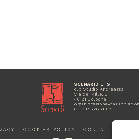
SCENARIO ETS
c/o Studio Andreazza
Via dei Mille, 5
40121 Bologna
organizzazione@associazion
CF 04469661005
IVACY
COOKIES POLICY
CONTATTI
CRED