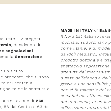
MADE IN ITALY
di
Babil
Il Nord Est italiano ritra
alutato i 12 progetti
ipocrisia; straordinario 
remio
, decidendo di
come litanie, e di modell
re segnalazioni
da idoli mediatici, intol
ieme la
Generazione
prodotto dozzinale e tr
spettacolo apprezzabile 
re un sicuro
ottenuta dal meccanismo 
le proposte, che si sono
durata dell’elenco e dall
ità dei contenuti,
grazie a una sensibilità p
iginalità della scrittura e
che si fa maestria del c
semplici ma efficacissim
 di una selezione di
268
del non senso, in un la
d, 58 dal Centro e 63 dal
stilizzazione interpretat