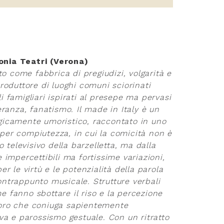
onia Teatri (Verona)
tto come fabbrica di pregiudizi, volgarità e
produttore di luoghi comuni sciorinati
i famigliari ispirati al presepe ma pervasi
leranza, fanatismo. Il made in Italy è un
agicamente umoristico, raccontato in uno
per compiutezza, in cui la comicità non è
televisivo della barzelletta, ma dalla
e impercettibili ma fortissime variazioni,
er le virtù e le potenzialità della parola
ontrappunto musicale. Strutture verbali
e fanno sbottare il riso e la percezione
voro che coniuga sapientemente
iva e parossismo gestuale. Con un ritratto