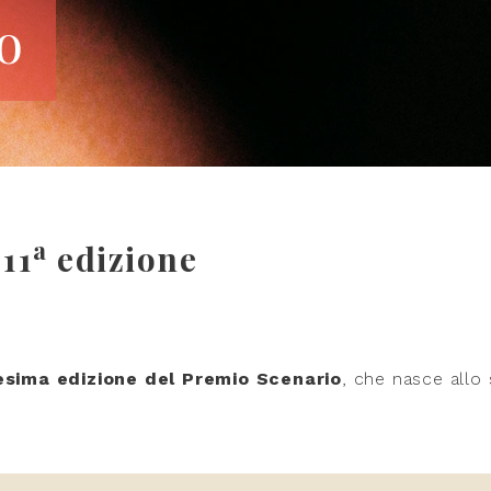
o
a
11
edizione
esima edizione del Premio Scenario
, che nasce allo