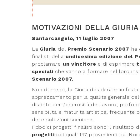
MOTIVAZIONI DELLA GIURIA
Santarcangelo, 11 luglio 2007
La
Giuria
del
Premio Scenario 2007
ha v
finalisti della
undicesima edizione del P
proclamare
un vincitore
e di esprimere
t
speciali
che vanno a formare nel loro ins
Scenario 2007.
Non di meno, la Giuria desidera manifesta
apprezzamento per la qualità generale del
distinte per generosità del lavoro, profond
sensibilità e maturità artistica, frequente or
delle soluzioni sceniche.
I dodici progetti finalisti sono il risultato
progetti
dei quali 147 provenienti dal Nor