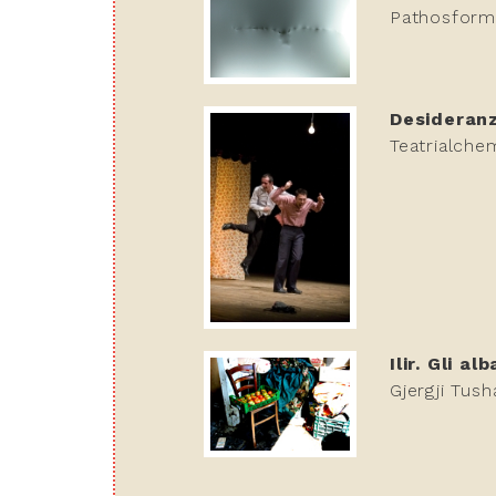
Pathosforme
Desideran
Teatrialche
Ilir. Gli a
Gjergji Tush