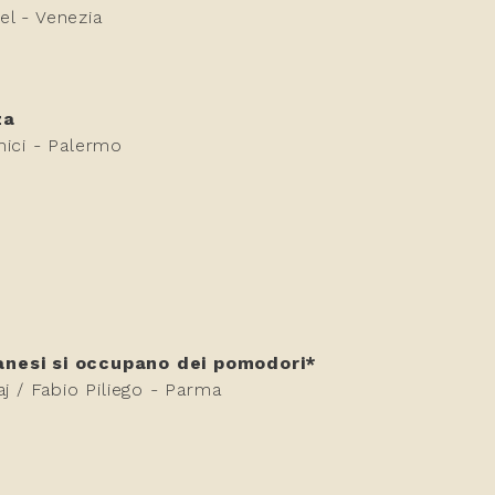
l - Venezia
za
mici - Palermo
lbanesi si occupano dei pomodori*
aj / Fabio Piliego - Parma