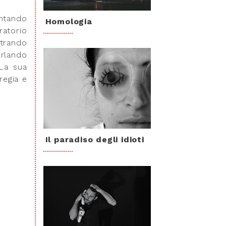
ntando
Homologia
ratorio
ntrando
Orlando
 La sua
regia e
Il paradiso degli idioti