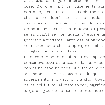
Una stazione. Luogo di interconnessione 
cose. Ciò che i più semplicemente attr
corridoio, per altri è casa. Pochi metri 
che abitano fuori, allo stesso modo i
esattamente le dinamiche animali del mare
Come in un acquario, si muovono i pesci
senza qualità se non quella di essere
generano altrettanta. Tanto essi subiscono
nel microcosmo che compongono. Rifiuti de
di negazione dell’altro da sé.
In questo mondo di ultimi trova spazio l
consapevolezza della sua caducità. Acquar
non ha né capo né coda. Si nutre delle bri
le impone. Il marciapiede è dunque il 
superamento e divieto di transito,
horro
paura del futuro. Al marciapiede, significa
luogo del giudizio comune che pretende di f