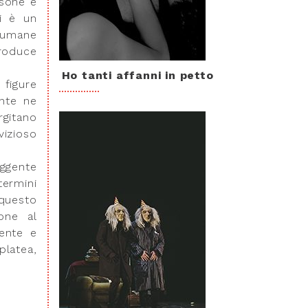
rsone e
i è un
i umane
roduce
Ho tanti affanni in petto
 figure
nte ne
rgitano
vizioso
uggente
termini
 questo
one al
sente e
platea,