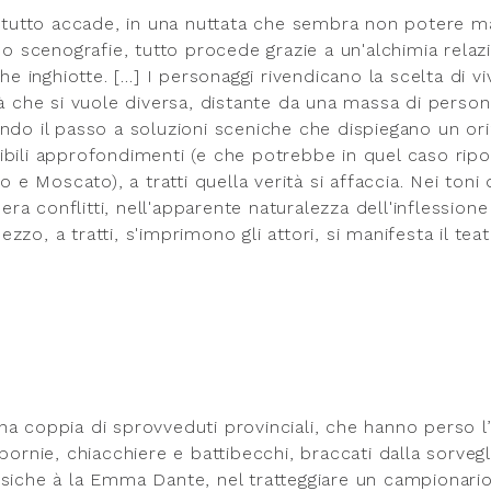
e tutto accade, in una nuttata che sembra non potere m
no scenografie, tutto procede grazie a un'alchimia relaz
he inghiotte. […] I personaggi rivendicano la scelta di vi
tà che si vuole diversa, distante da una massa di perso
ndo il passo a soluzioni sceniche che dispiegano un or
ibili approfondimenti (e che potrebbe in quel caso ripo
 e Moscato), a tratti quella verità si affaccia. Nei toni 
era conflitti, nell'apparente naturalezza dell'inflessione
o, a tratti, s'imprimono gli attori, si manifesta il teat
 una coppia di sprovveduti provinciali, che hanno perso l
bornie, chiacchiere e battibecchi, braccati dalla sorvegl
e fisiche à la Emma Dante, nel tratteggiare un campionari