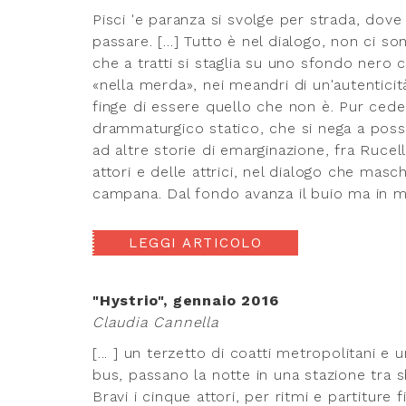
Pisci 'e paranza si svolge per strada, dov
passare. […] Tutto è nel dialogo, non ci so
che a tratti si staglia su uno sfondo nero c
«nella merda», nei meandri di un'autentici
finge di essere quello che non è. Pur cede
drammaturgico statico, che si nega a poss
ad altre storie di emarginazione, fra Rucello
attori e delle attrici, nel dialogo che masch
campana. Dal fondo avanza il buio ma in mezz
LEGGI ARTICOLO
"Hystrio", gennaio 2016
Claudia Cannella
[... ] un terzetto di coatti metropolitani e
bus, passano la notte in una stazione tra s
Bravi i cinque attori, per ritmi e partitur