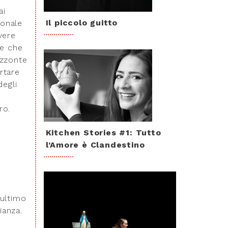
ai
Il piccolo guitto
ionale
vere
ne che
izzonte
rtare
degli
ro.
Kitchen Stories #1: Tutto
l’Amore è Clandestino
’ultimo
ianza.
o