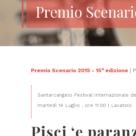
Premio Scenari
a
Premio Scenario 2015 - 15
edizione
| 
Santarcangelo Festival Internazionale del
martedì 14 Luglio , ore 11:00 | Lavatoio
Pisci ‘e paran