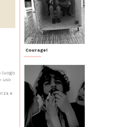
Courage!
n luogo
o uso
orza e