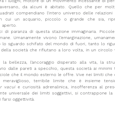
fra i luoghi, motore di un movimento incessante di pe
aversano, da alcuni è abitato. Quello che per molt
quadrati compendiano l’intero universo delle relazion
n cui un acquario, piccolo o grande che sia, rip
 aperto.
 di paranza di questa stazione immaginaria. Piccole
 umane. Umanamente vivono l’emarginazione, umaname
 lo sguardo schifato del mondo di fuori, tanto lo rigu
lla società che rifiutano a loro volta, in un circolo 
a bellezza, l’ancoraggio disperato alla vita, la str
io dalle pareti a specchio, questa società ai minimi 
ciole che il mondo esterno le offre. Vive nei limiti che
meraviglioso, terribile limite che è insieme tensi
r vacui
e curiosità adrenalinica, insofferenza al pre
nte universale dei limiti soggettivi, si contrappone la 
arsi oggettività.