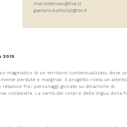
mariodemasi@live.it
gaetano.battista2@tin.it
o 2015
rso magmatico di un territorio contestualizzato dove u
lmente perdute e marginali. Il progetto rivela un attent
elazioni fra i personaggi giocate su dinamiche di
e solidarietà. La verità dei corpi e della lingua dona f