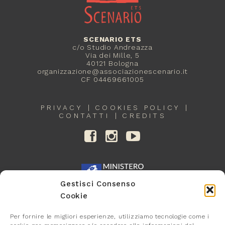
SCENARIO ETS
c/o Studio Andreazza
Via dei Mille, 5
40121 Bologna
organizzazione@associazionescenario.it
CF 04469661005
PRIVACY
COOKIES POLICY
CONTATTI
CREDITS
Gestisci Consenso
Cookie
Per fornire le migliori esperienze, utilizziamo tecnologie come i