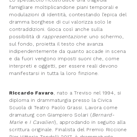
famigliare moltiplicandone piani temporali e
modulazioni di identità, contestando l’epica del
dramma borghese di cui valorizza solo le
contraddizioni. Gioca così anche sulla
possibilità di
rappresentazione
: uno schermo,
sul fondo, proietta il testo che avanza
indipendentemente da quanto accade in scena
e da fuori vengono imposti suoni che, come
interpreti e oggetti, per essere reali devono
manifestarsi in tutta la loro finzione.
Riccardo Favaro
, nato a Treviso nel 1994, si
diploma in drammaturgia presso la Civica
Scuola di Teatro Paolo Grassi. Lavora come
dramaturg con Giampiero Solari (
Bernard-
Marie
e
I Cavalieri
), approdando in seguito alla
scrittura originale. Finalista del Premio Riccione
Pier Vittorio Tondelli 2017, è drammaturgo