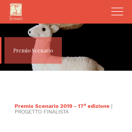
Premio Scenario
a
Premio Scenario 2019 - 17
edizione
|
PROGETTO FINALISTA