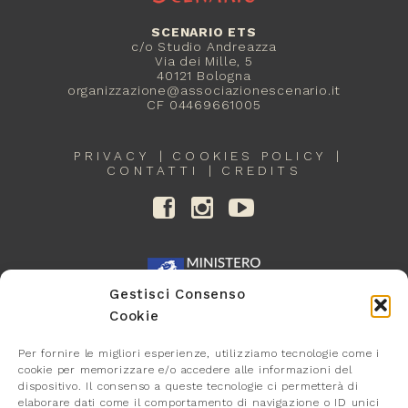
SCENARIO ETS
c/o Studio Andreazza
Via dei Mille, 5
40121 Bologna
organizzazione@associazionescenario.it
CF 04469661005
PRIVACY
COOKIES POLICY
CONTATTI
CREDITS
Gestisci Consenso
Cookie
Per fornire le migliori esperienze, utilizziamo tecnologie come i
cookie per memorizzare e/o accedere alle informazioni del
dispositivo. Il consenso a queste tecnologie ci permetterà di
elaborare dati come il comportamento di navigazione o ID unici