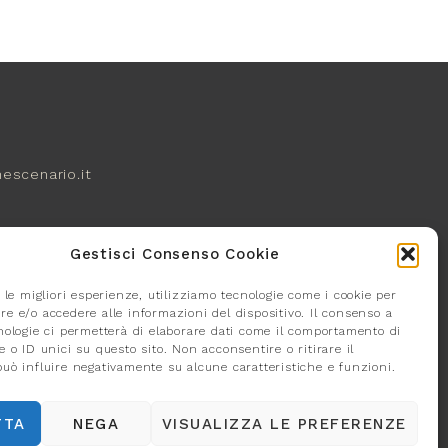
escenario.it
Gestisci Consenso Cookie
ITS
 le migliori esperienze, utilizziamo tecnologie come i cookie per
e e/o accedere alle informazioni del dispositivo. Il consenso a
nologie ci permetterà di elaborare dati come il comportamento di
 o ID unici su questo sito. Non acconsentire o ritirare il
uò influire negativamente su alcune caratteristiche e funzioni.
TTA
NEGA
VISUALIZZA LE PREFERENZE