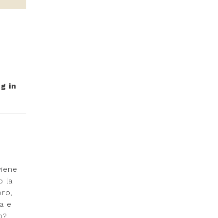
g in
viene
o la
oro,
ta e
o?