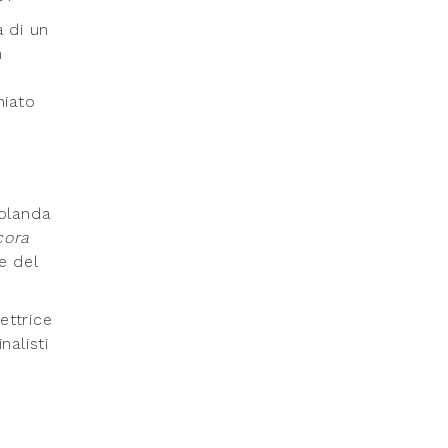
a di un
n
hiato
Iolanda
cora
e del
ettrice
nalisti