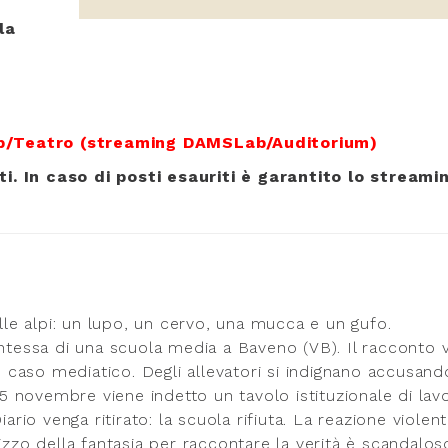
la
ab/Teatro (streaming DAMSLab/Auditorium)
i. In caso di posti esauriti è garantito lo streamin
ulle alpi: un lupo, un cervo, una mucca e un gufo.
entessa di una scuola media a Baveno (VB). Il racconto 
caso mediatico. Degli allevatori si indignano accusand
l 5 novembre viene indetto un tavolo istituzionale di lav
ario venga ritirato: la scuola rifiuta. La reazione violen
izzo della fantasia per raccontare la verità è scandalos