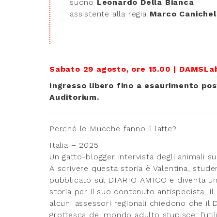
suono
Leonardo Della Bianca
assistente alla regia
Marco Canichel
Sabato 29 agosto, ore 15.00 | DAMSL
Ingresso libero fino a esaurimento post
Auditorium.
Perché le Mucche fanno il latte?
Italia – 2025
Un gatto-blogger intervista degli animali s
A scrivere questa storia è Valentina, stud
pubblicato sul DIARIO AMICO e diventa un 
storia per il suo contenuto antispecista. I
alcuni assessori regionali chiedono che il Di
grottesca del mondo adulto stupisce: l’util