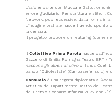
L’azione parte con Mucca e Gatto, omonimi 
errore giudiziario. Per scrittura e stile, il 
Network: pop, eccessive, dalla forma infant
L’indagine teatrale nasce traendo spunto d
la censura.
Il progetto propone un featuring (come nel
Il
Collettivo Prima Parola
nasce dall’inco
Gazzero di Emilia Romagna Teatro ERT / Te
nascono gli alberi di ulivo
di Ianua Coeli L
bando “Odiolestate” (Carrozzerie n.o.t,) e d
Consuelo
è una regista diplomata all’Acca
Artistica del Dipartimento Teatro del Teatr
del Premio Scenario infanzia 2022 con
Il 