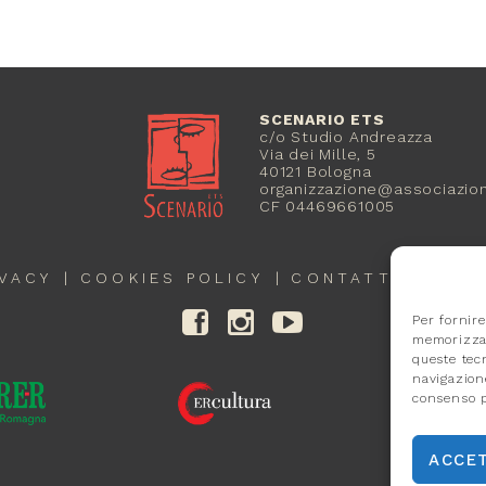
SCENARIO ETS
c/o Studio Andreazza
Via dei Mille, 5
40121 Bologna
organizzazione@associazion
CF 04469661005
IVACY
COOKIES POLICY
CONTATTI
CRED
Per fornire
memorizzar
queste tec
navigazione
consenso p
ACCE