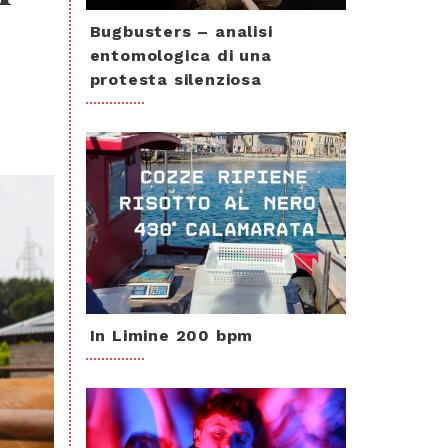
Bugbusters – analisi
entomologica di una
protesta silenziosa
In Limine 200 bpm