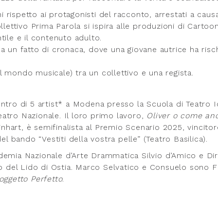
rispetto ai protagonisti del racconto, arrestati a caus
Collettivo Prima Parola si ispira alle produzioni di Cartoo
ile e il contenuto adulto.
a un fatto di cronaca, dove una giovane autrice ha risc
 mondo musicale) tra un collettivo e una regista.
ntro di 5 artist* a Modena presso la Scuola di Teatro 
atro Nazionale. Il loro primo lavoro,
Oliver o come an
inhart, è semifinalista al Premio Scenario 2025, vincitor
el bando “Vestiti della vostra pelle” (Teatro Basilica).
demia Nazionale d’Arte Drammatica Silvio d’Amico e Dir
o del Lido di Ostia. Marco Selvatico e Consuelo sono Fi
Soggetto Perfetto
.