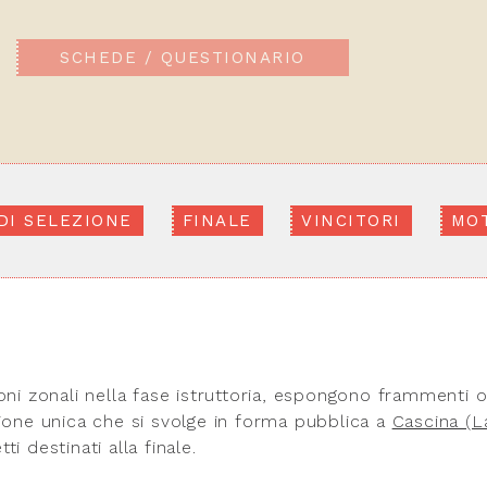
SCHEDE / QUESTIONARIO
DI SELEZIONE
FINALE
VINCITORI
MOT
ioni zonali nella fase istruttoria, espongono frammenti 
ione unica che si svolge in forma pubblica a
Cascina (L
ti destinati alla finale.