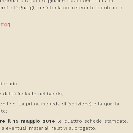
onati progetti originali e inediti destinati alla
temi e linguaggi, in sintonia col referente bambino o
UTO]
ionario;
odalità indicate nel bando;
 line. La prima (scheda di iscrizione) e la quarta
nte;
re il 15 maggio 2014
le quattro schede stampate,
eventuali materiali relativi al progetto.