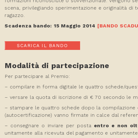
formazioni riconosciute o sovvenzionate. Vengono selezi
scena, privilegiando sperimentazione e originalità di 
ragazzo.
Scadenza bando: 15 Maggio 2014
[BANDO SCAD
SCARICA IL BANDO
Modalità di partecipazione
Per partecipare al Premio:
– compilare in forma digitale le quattro schede/quest
– versare la quota di iscrizione di € 70 secondo le m
– stampare le quattro schede dopo la compilazione on
(autocertificazione) vanno firmate in calce dal refere
– consegnare o inviare per posta
entro e non olt
unitamente alla ricevuta del pagamento e unitamente a 