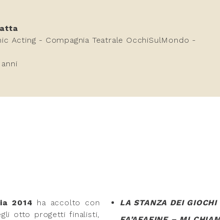
atta
c Acting - Compagnia Teatrale OcchiSulMondo -
 anni
ia
2014
ha accolto con
LA STANZA DEI GIOCHI
i otto progetti finalisti,
FA’AFAFINE – MI CHI