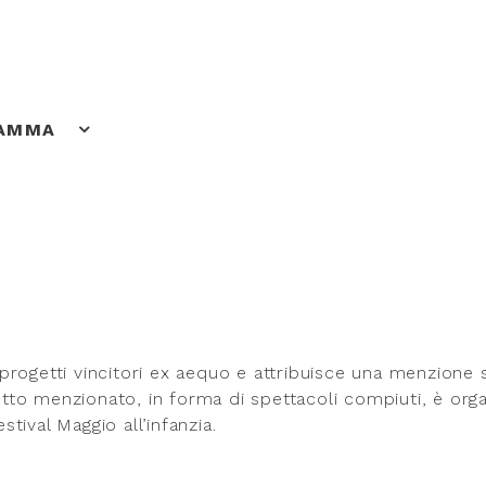
RAMMA
rogetti vincitori ex aequo e attribuisce una menzione s
getto menzionato, in forma di spettacoli compiuti, è org
stival Maggio all’infanzia.