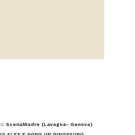
di
ScenaMadre (Lavagna- Genova)
AMO ALEX E SONO UN DINOSAURO