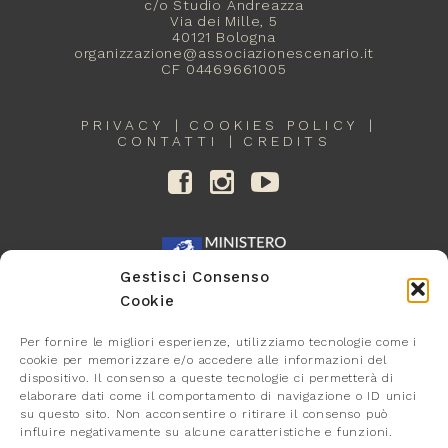
c/o Studio Andreazza
Via dei Mille, 5
40121 Bologna
organizzazione@associazionescenario.it
CF 04469661005
PRIVACY
COOKIES POLICY
CONTATTI
CREDITS
Gestisci Consenso
Cookie
Per fornire le migliori esperienze, utilizziamo tecnologie come i
cookie per memorizzare e/o accedere alle informazioni del
dispositivo. Il consenso a queste tecnologie ci permetterà di
elaborare dati come il comportamento di navigazione o ID unici
su questo sito. Non acconsentire o ritirare il consenso può
influire negativamente su alcune caratteristiche e funzioni.