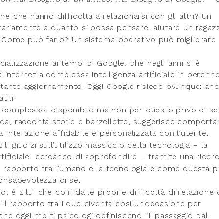
ne che hanno difficoltà a relazionarsi con gli altri? Un
ntrariamente a quanto si possa pensare, aiutare un ragaz
i? Come può farlo? Un sistema operativo può migliorare
cializzazione ai tempi di Google, che negli anni si è
internet a complessa intelligenza artificiale in perenn
tante aggiornamento. Oggi Google risiede ovunque: anc
tili.
tere complesso, disponibile ma non per questo privo di s
nda, racconta storie e barzellette, suggerisce comport
a interazione affidabile e personalizzata con l’utente.
i giudizi sull’utilizzo massiccio della tecnologia – la
artificiale, cercando di approfondire – tramite una ricer
di rapporto tra l’umano e la tecnologia e come questa 
consapevolezza di sé.
 è a lui che confida le proprie difficoltà di relazione 
. Il rapporto tra i due diventa così un’occasione per
e oggi molti psicologi definiscono “il passaggio dal