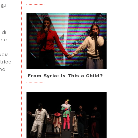
gli
 di
e e
udia
trice
ono
From Syria: Is This a Child?