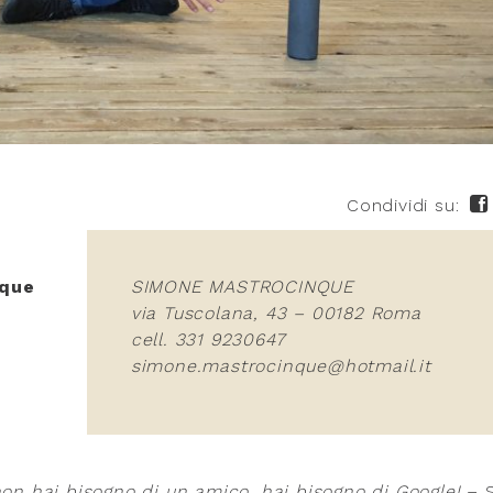
Condividi su:
nque
SIMONE MASTROCINQUE
via Tuscolana, 43 – 00182 Roma
cell. 331 9230647
simone.mastrocinque@hotmail.it
non hai bisogno di un amico, hai bisogno di Google!
– 