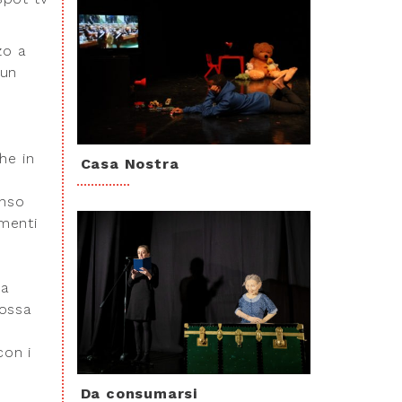
zo a
 un
e
he in
Casa Nostra
enso
amenti
ca
possa
con i
Da consumarsi