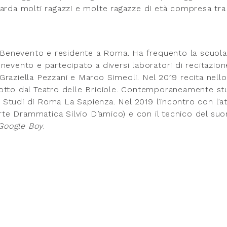
arda molti ragazzi e molte ragazze di età compresa tra 
a Benevento e residente a Roma. Ha frequento la scuola
nevento e partecipato a diversi laboratori di recitazion
raziella Pezzani e Marco Simeoli. Nel 2019 recita nello
tto dal Teatro delle Briciole. Contemporaneamente st
i Studi di Roma La Sapienza. Nel 2019 l’incontro con l’at
te Drammatica Silvio D’amico) e con il tecnico del su
Google Boy
.