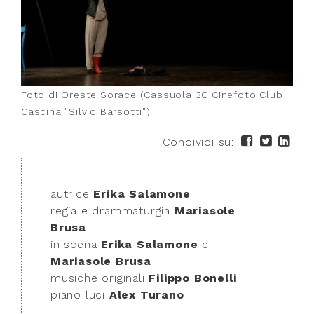
Foto di Oreste Sorace (Cassuola 3C Cinefoto Club
Cascina "Silvio Barsotti")
Condividi su:
autrice
Erika Salamone
regia e drammaturgia
Mariasole
Brusa
in scena
Erika Salamone
e
Mariasole Brusa
musiche originali
Filippo Bonelli
piano luci
Alex Turano