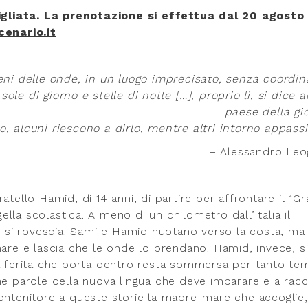
gliata. La prenotazione si effettua dal 20 agosto
enario.it
vieni delle onde, in un luogo imprecisato, senza coordin
sole di giorno e stelle di notte […], proprio lì, si dice a
paese della gi
o, alcuni riescono a dirlo, mentre altri intorno appass
– Alessandro Leo
atello Hamid, di 14 anni, di partire per affrontare il “G
gella scolastica. A meno di un chilometro dall’Italia il
i, si rovescia. Sami e Hamid nuotano verso la costa, ma
mare e lascia che le onde lo prendano. Hamid, invece, si
La ferita che porta dentro resta sommersa per tanto te
he parole della nuova lingua che deve imparare e a rac
contenitore a queste storie la madre-mare che accoglie,