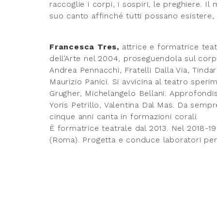
raccoglie i corpi, i sospiri, le preghiere. I
suo canto affinché tutti possano esistere,
Francesca Tres,
attrice e formatrice tea
dell’Arte nel 2004, proseguendola sul corp
Andrea Pennacchi, Fratelli Dalla Via, Tindar
Maurizio Panici. Si avvicina al teatro sper
Grugher, Michelangelo Bellani. Approfondisc
Yoris Petrillo, Valentina Dal Mas. Da sempre
cinque anni canta in formazioni corali.
È formatrice teatrale dal 2013. Nel 2018-1
(Roma). Progetta e conduce laboratori per b