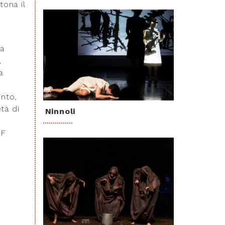
tona il
ia
,
a
into,
tà di
Ninnoli
EF