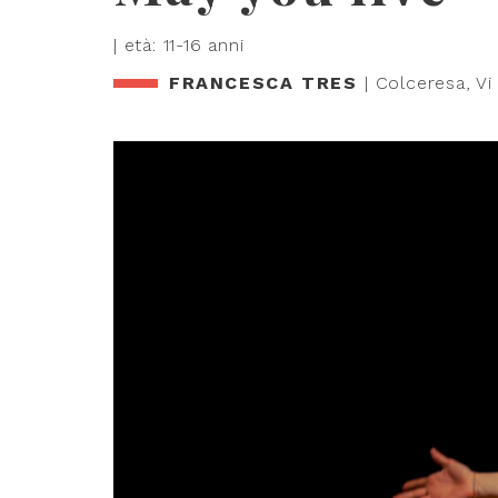
| età: 11-16 anni
FRANCESCA TRES
| Colceresa, Vi