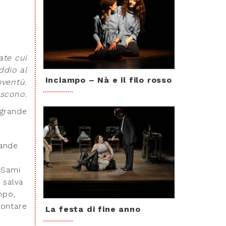
ate cui
ddio al
Inciampo – Nà e il filo rosso
oventù.
iscono.
grande
rande
 Sami
 salva
mpo,
contare
La festa di fine anno