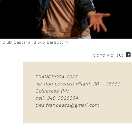
Club Cascina "Silvio Barsotti")
Condividi su:
FRANCESCA TRES
via don Lorenzo Milani, 30 – 36060
Colceresa (Vi)
cell. 349 0028684
tres.francesca@gmail.com