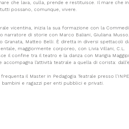
l mare che lava, culla, prende e restituisce. Il mare che in
 tutti possano, comunque, vivere.
trale vicentina, inizia la sua formazione con la Commed
o narratore di storie con Marco Baliani, Giuliana Musso
o Granata, Matteo Belli. È diretta in diversi spettacoli d
imentale, maggiormente corporeo, con Livia Villani, C.L.
e il confine tra il teatro e la danza con Marigia Maggip
 accompagna l’attività teatrale a quella di corista: dall’e
9 frequenta il Master in Pedagogia Teatrale presso l’INP
ambini e ragazzi per enti pubblici e privati.