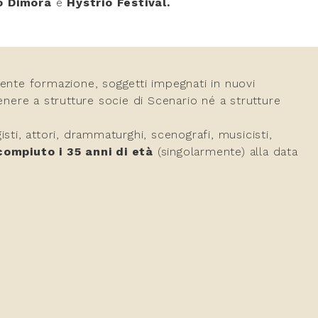
ro Dimora
e
Hystrio Festival.
ecente formazione, soggetti impegnati in nuovi
enere a strutture socie di Scenario né a strutture
gisti, attori, drammaturghi, scenografi, musicisti,
ompiuto i 35 anni di età
(singolarmente) alla data